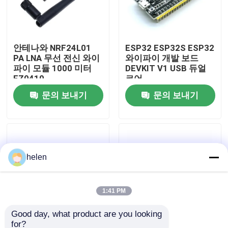
공장 투어
안테나와 NRF24L01
ESP32 ESP32S ESP32
PA LNA 무선 전신 와이
와이파이 개발 보드
품질 관리
파이 모듈 1000 미터
DEVKIT V1 USB 듀얼
FZ0410
코어
저희와 연락
문의 보내기
문의 보내기
뉴스
helen
사건
블로그
1:41 PM
Good day, what product are you looking 
증폭기 보드 모듈
for?
비행제어 EEPROM
곧은 핀 헤더와 UNO R3