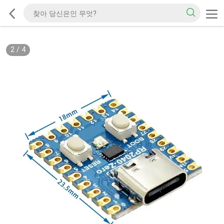
3
/
4