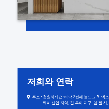
저희와 연락
주소 :
청원하세요 :바닥 2번째.블드그 B. 엑스
웨이 산업 지역, 긴 후아 지구, 쉔 젠 시,