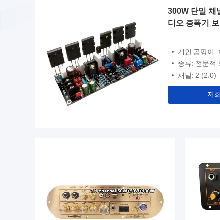
채널
300W 단일 
디오 증폭기 
개인 곰팡이:
종류: 전문적
채널: 2 (2.0)
저희