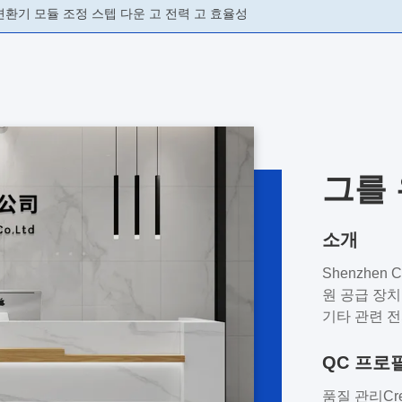
 버크 변환기 모듈 조정 스텝 다운 고 전력 고 효율성
그를
소개
Shenzhen C
원 공급 장치
기타 관련 전
제조업체 및 
소비재, 소형
QC 프로
한 응용 분야
품질 관리Cr