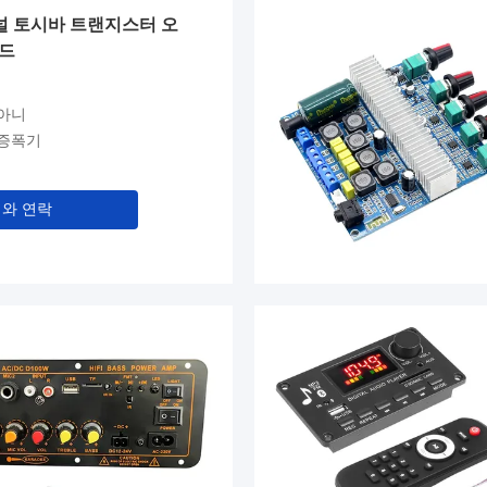
채널 토시바 트랜지스터 오
보드
 아니
 증폭기
와 연락