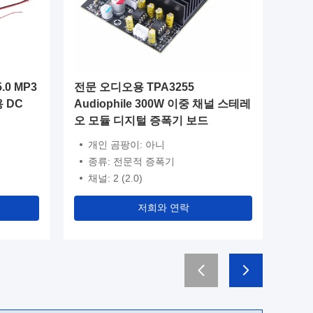
0 MP3
전문 오디오용 TPA3255
CA-31
 DC
Audiophile 300W 이중 채널 스테레
지털 서
오 모듈 디지털 증폭기 보드
2*100W
운드
개인 곰팡이: 아니
개인 
종류: 전문적 증폭기
브랜드
채널: 2 (2.0)
종류:
저희와 연락