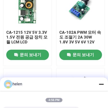
공장 투어
품질 관리
CA-1215 12V 5V 3.3V
CA-102A PWM 모터 속
1.5V 전원 공급 장치 모
도 조절기 2A 30W
듈 LCM LCD
1.8V 3V 5V 6V 12V
저희와 연락
문의 보내기
문의 보내기
뉴스
사건
helen
블로그
4:56 PM
증폭기 보드 모듈