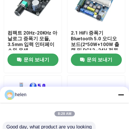
공장 투어
컴팩트 20Hz-20KHz 아
2.1 HiFi 증폭기
품질 관리
날로그 증폭기 모듈,
Bluetooth 5.0 오디오
3.5mm 입력 인터페이
보드(2*50W+100W 출
스와 은색
력 및 DC12~24V 전원
저희와 연락
공급 장치 포함)
문의 보내기
문의 보내기
뉴스
사건
helen
블로그
8:28 AM
증폭기 보드 모듈
Good day, what product are you looking 