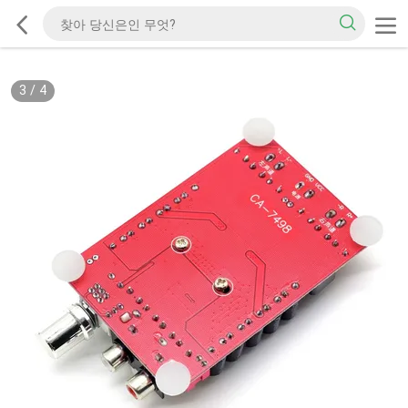
3
/
4